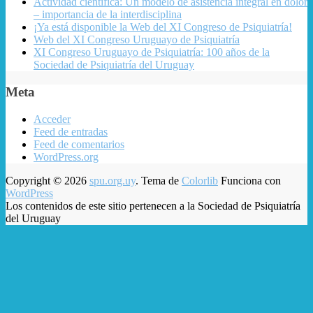
Actividad científica: Un modelo de asistencia integral en dolor
– importancia de la interdisciplina
¡Ya está disponible la Web del XI Congreso de Psiquiatría!
Web del XI Congreso Uruguayo de Psiquiatría
XI Congreso Uruguayo de Psiquiatría: 100 años de la
Sociedad de Psiquiatría del Uruguay
Meta
Acceder
Feed de entradas
Feed de comentarios
WordPress.org
Copyright © 2026
spu.org.uy
. Tema de
Colorlib
Funciona con
WordPress
Los contenidos de este sitio pertenecen a la Sociedad de Psiquiatría
del Uruguay