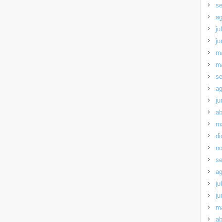
se
ag
ju
ju
m
m
se
ag
ju
ab
m
di
no
se
ag
ju
ju
m
ab