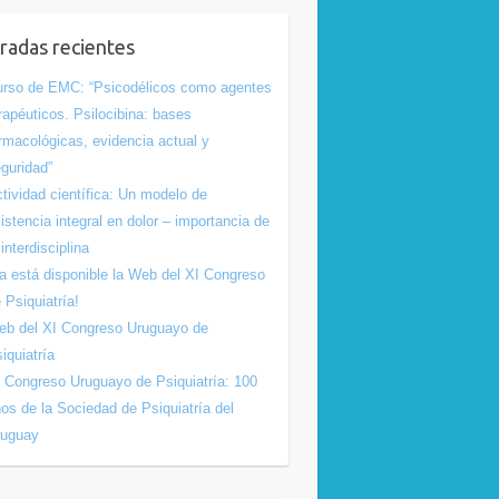
radas recientes
rso de EMC: “Psicodélicos como agentes
rapéuticos. Psilocibina: bases
rmacológicas, evidencia actual y
guridad”
tividad científica: Un modelo de
istencia integral en dolor – importancia de
 interdisciplina
a está disponible la Web del XI Congreso
 Psiquiatría!
b del XI Congreso Uruguayo de
iquiatría
 Congreso Uruguayo de Psiquiatría: 100
os de la Sociedad de Psiquiatría del
ruguay