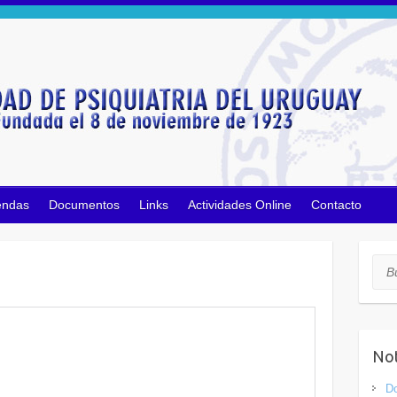
endas
Documentos
Links
Actividades Online
Contacto
Bus
Not
D