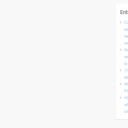
Ent
Cu
te
fa
se
Ac
as
la
¡Y
de
We
Ps
XI
añ
U