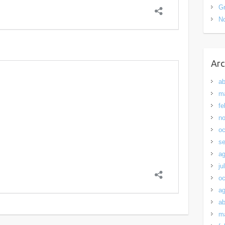
Gr
N
Arc
ab
m
fe
no
oc
se
ag
ju
oc
ag
ab
m