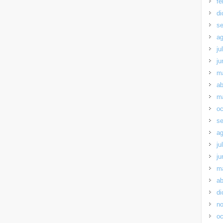
fe
di
se
ag
ju
ju
m
ab
m
oc
se
ag
ju
ju
m
ab
di
no
oc